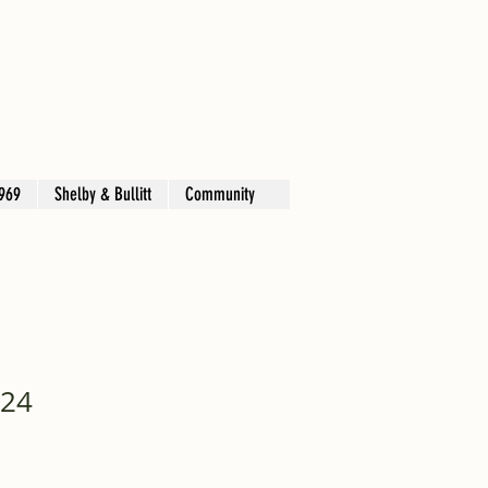
969
Shelby & Bullitt
Community
024