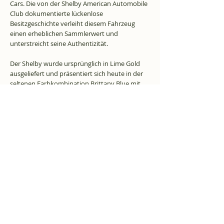
Cars. Die von der Shelby American Automobile
Club dokumentierte lückenlose
Besitzgeschichte verleiht diesem Fahrzeug
einen erheblichen Sammlerwert und
unterstreicht seine Authentizität.
Der Shelby wurde ursprünglich in Lime Gold
ausgeliefert und präsentiert sich heute in der
seltenen Farbkombination Brittany Blue mit
den charakteristischen Le-Mans-Streifen. Von
dieser Ausführung wurden lediglich 136
Exemplare produziert. Das Fahrzeug wurde mit
grosser Sorgfalt restauriert, wobei zeitgemässe
Originalteile und korrekte Komponenten
verwendet wurden, um seinen historischen
Charakter und seine Authentizität zu
bewahren.
Der 1967er GT350 nimmt innerhalb der Shelby-
Geschichte eine besondere Stellung ein. Er war
das erste Modelljahr mit dem umfassend
überarbeiteten Design, einer markanteren
Karosserie und verbesserter Ausstattung. Die